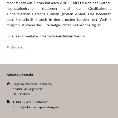
mehr zu senken. Daran hat auch ARCHE
MED
durch den Aufbau
neonatologischer Stationen und der Qualifizierung
einheimischen Personals einen großen Anteil. Das bedeutet,
dass Fortschritt – auch in den ärmsten Ländern der Welt –
möglich ist, wenn die Hilfe zielgerichtet und nachhaltig ist.
Quelle und weitere Informationen finden Sie
hier
.
Zurück
Adresse & Kontakt
Caprino-Veronese-Straße 2a
55435 Gau-Algesheim
Deutschland
T:
+49 (0) 6725-3084546
E:
info@stilsicher-typberatung.de