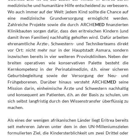
medizinische und humanitäre Hilfe entscheidend zu verbessern.
Wo auch immer auf der Welt: jedem Kind sollte die Chance auf
eine medizinische Grundversorgung ermöglicht werden.
Zahlreiche Projekte sowie die durch ARCHE
MED
finanzierten
Klinikbauten sorgen dafür, dass den eritreischen Kindern (und
damit ihren Familien) nachhaltig geholfen wird. Dafür arbeiten
ehrenamtliche Ärzte-, Schwestern- und Technikerteams direkt
vor Ort: nicht mehr nur in der Hauptstadt Asmara, sondern
inzwischen bereits in vier weiteren Provinzkliniken. Neben der
breiten operativen wie konservativen Palette besteht die
Kernkompetenz in der Perinatalmedizin, d.h. einer sicheren
Geburtsbegleitung sowie der Versorgung der Neu- und
Frühgeborenen. Darüber hinaus versteht ARCHE
MED
seine
Mission darin, einheimische Ärzte und Schwestern nachhaltig
und konsequent am Patienten, d.h. an der Basis zu schulen, um
sich selbst langfristig durch den Wissenstransfer überflüssig zu
machen.
Als eines der wenigen afrikanischen Länder liegt Eritrea bereits
seit mehreren Jahren unter dem in den UN-Milleniumszielen
formulierten Ziel, die Kindersterblichkeit um zwei Drittel oder