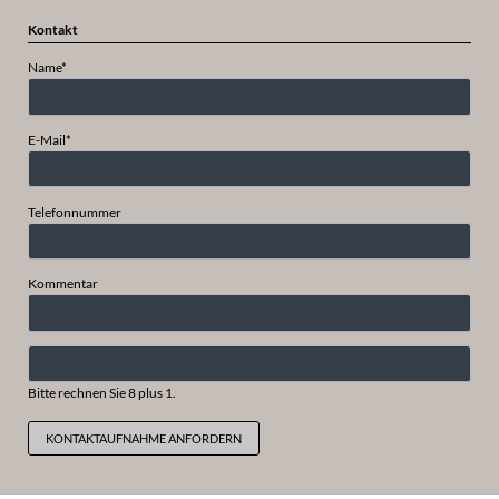
Kontakt
Pflichtfeld
Name
*
Pflichtfeld
E-Mail
*
Telefonnummer
Kommentar
Bitte rechnen Sie 8 plus 1.
KONTAKTAUFNAHME ANFORDERN