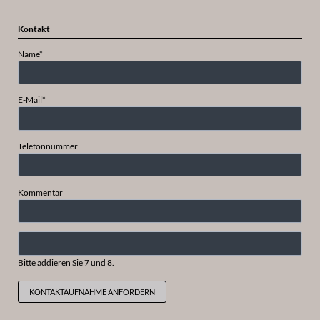
Kontakt
Pflichtfeld
Name
*
Pflichtfeld
E-Mail
*
Telefonnummer
Kommentar
Bitte addieren Sie 7 und 8.
KONTAKTAUFNAHME ANFORDERN