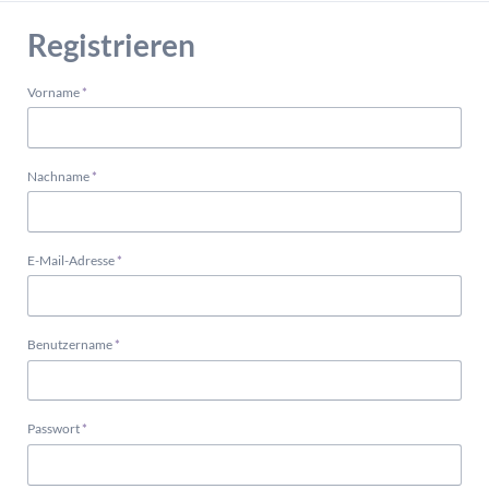
Registrieren
Pflichtfeld
Vorname
*
Pflichtfeld
Nachname
*
Pflichtfeld
E-Mail-Adresse
*
Pflichtfeld
Benutzername
*
Pflichtfeld
Passwort
*